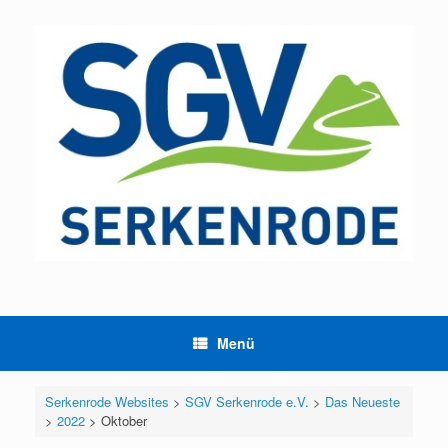
Zum
Inhalt
springen
Menü
Serkenrode Websites
>
SGV Serkenrode e.V.
>
Das Neueste
>
2022
>
Oktober